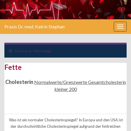
Praxis Dr. med. Katrin Stephan
Togg
navig
Zurück zu
Vorsorge
Fette
Cholesterin
Normalwerte/Grenzwerte Gesamtcholesterin
kleiner 200
Was ist ein normaler Cholesterinspiegel? In Europa und den USA ist
der durchschnittliche Cholesterinspiegel aufgrund der fettreichen