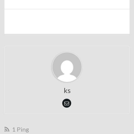
ks
1 Ping