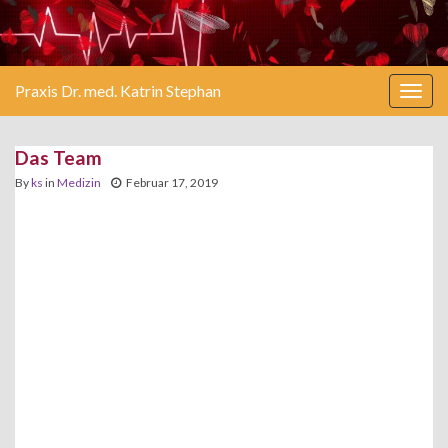
Praxis Dr. med. Katrin Stephan
Togg
navig
Das Team
By
ks
in
Medizin
Februar 17, 2019