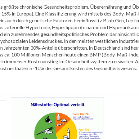
 größte chronische Gesundheitsproblem. Überernährung und Übe
. 15% in Europa). Eine Klassifizierung wird mittels des Body-Maß
 auch durch genetische Faktoren beeinflusst (z.B. ob Gen, Leptin)
us, arterielle Hypertonie, Hyperlipoproteinämie und Hyperurikämi
und ein zunehmendes gesundheitspolitisches Problem dar hinsichtli
ychosozialen Leidensdruckes. In den meisten westlichen Industrie
n Jahrzehnten 30%-Anteile überschritten. In Deutschland sind heu
ass ca. 100 Millionen Menschen heute einen BMP (Body-Maß-Index
ein immenser Kostenanstieg im Gesundheitssystem zu erwarten. Ad
dustriestaaten 5 -10% der Gesamtkosten des Gesundheitswesens.